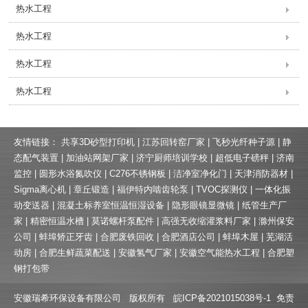
热水工程
热水工程
热水工程
热水工程
友情链接：
共享3D砂型打印机
|
江苏回转窑厂家
|
飞秒光纤种子源
|
静
态配气装置
|
加油站网架厂家
|
济宁厨师培训学校
|
超低电子磅秤
|
济南
监控
|
圆形水浴氮吹仪
|
C276不锈钢板
|
洁净室净化门
|
天津消防器材
|
Sigma离心机
|
章丘锻造
|
福伊特内啮齿轮泵
|
TVOC探测仪
|
一体化振
动变送器
|
混凝土标养室恒温恒湿设备
|
隐形眼镜显微镜
|
纸管生产厂
家
|
精密恒温水槽
|
莫诺螺杆泵配件
|
高强无收缩灌浆料厂家
|
滁州保安
公司
|
蚌埠矫正牙齿
|
合肥废铁回收
|
合肥酒店公司
|
蚌埠木屋
|
芜湖活
动房
|
合肥生鲜蔬菜配送
|
安徽氢气厂家
|
安徽空气能热水工程
|
合肥塑
钢打包带
安徽瑞希环保设备有限公司 版权所有
皖ICP备2021015038号-1
免责