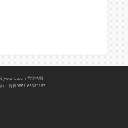
技
(
www.ibw.cn
)
营业执照
传真0551-66332187