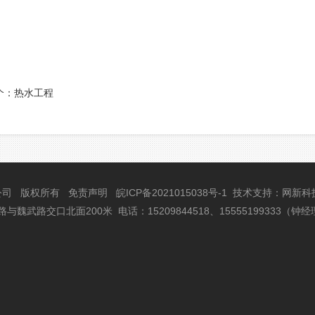
个：
热水工程
公司 版权所有
免责声明
皖ICP备2021015038号-1
技术支持
：
网新科
武路交口北面200米 电话：15209844518、15555199333（钟经理） 